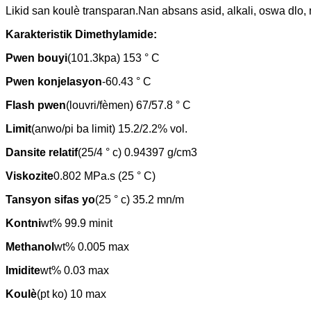
Likid san koulè transparan.Nan absans asid, alkali, oswa dlo, 
Karakteristik Dimethylamide:
Pwen bouyi
(101.3kpa) 153 ° C
Pwen konjelasyon
-60.43 ° C
Flash pwen
(louvri/fèmen) 67/57.8 ° C
Limit
(anwo/pi ba limit) 15.2/2.2% vol.
Dansite relatif
(25/4 ° c) 0.94397 g/cm3
Viskozite
0.802 MPa.s (25 ° C)
Tansyon sifas yo
(25 ° c) 35.2 mn/m
Kontni
wt% 99.9 minit
Methanol
wt% 0.005 max
Imidite
wt% 0.03 max
Koulè
(pt ko) 10 max