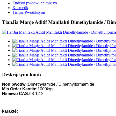
Endistri pwodwi chimik yo
Kosmetik
Tianjia Pwodiksyon
TianJia Manje Aditif Manifakti Dimethylamide / Di
Deskripsyon kout:
Non pwodwi:
Dimethylamide / Dimethylformamide
Min.Order Kantite:
1000kgs
Nimewo CAS:
68-12-2
karaktè: