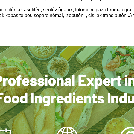
ine etilèn ak asetilèn, sentèz òganik, fotometri, gaz chromatog
 kapasite pou separe nòmal, izobutèn. , cis, ak trans butèn .Ana