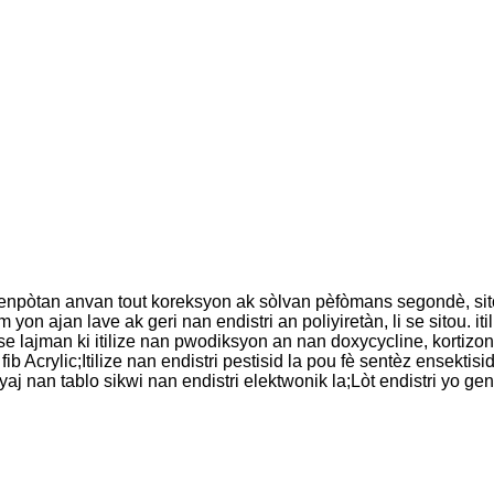
pòtan anvan tout koreksyon ak sòlvan pèfòmans segondè, sitou it
m yon ajan lave ak geri nan endistri an poliyiretàn, li se sitou
e lajman ki itilize nan pwodiksyon an nan doxycycline, kortizo
fib Acrylic;Itilize nan endistri pestisid la pou fè sentèz ensektisi
j nan tablo sikwi nan endistri elektwonik la;Lòt endistri yo ge