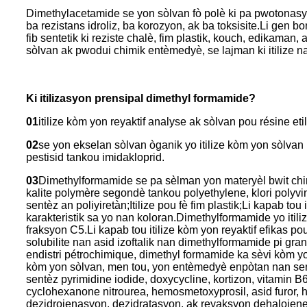
Dimethylacetamide se yon sòlvan fò polè ki pa pwotonasyon 
ba rezistans idroliz, ba korozyon, ak ba toksisite.Li gen bo
fib sentetik ki reziste chalè, fim plastik, kouch, edikaman
sòlvan ak pwodui chimik entèmedyè, se lajman ki itilize n
Ki itilizasyon prensipal dimethyl formamide?
01
itilize kòm yon reyaktif analyse ak sòlvan pou résine eti
02
se yon ekselan sòlvan òganik yo itilize kòm yon sòlvan 
pestisid tankou imidakloprid.
03
Dimethylformamide se pa sèlman yon materyèl bwit chim
kalite polymère segondè tankou polyethylene, klori polyvinyl,
sentèz an poliyiretàn;Itilize pou fè fim plastik;Li kapab to
karakteristik sa yo nan koloran.Dimethylformamide yo itil
fraksyon C5.Li kapab tou itilize kòm yon reyaktif efikas pou
solubilite nan asid izoftalik nan dimethylformamide pi gr
endistri pétrochimique, dimethyl formamide ka sèvi kòm y
kòm yon sòlvan, men tou, yon entèmedyè enpòtan nan sentèz 
sentèz pyrimidine iodide, doxycycline, kortizon, vitamin B
cyclohexanone nitrourea, hemosmetoxyprosil, asid furor, h
dezidrojenasyon, dezidratasyon, ak reyaksyon dehalojene