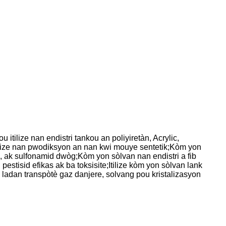
ilize nan endistri tankou an poliyiretàn, Acrylic,
. itilize nan pwodiksyon an nan kwi mouye sentetik;Kòm yon
n, ak sulfonamid dwòg;Kòm yon sòlvan nan endistri a fib
d pestisid efikas ak ba toksisite;Itilize kòm yon sòlvan lank
n ladan transpòtè gaz danjere, solvang pou kristalizasyon