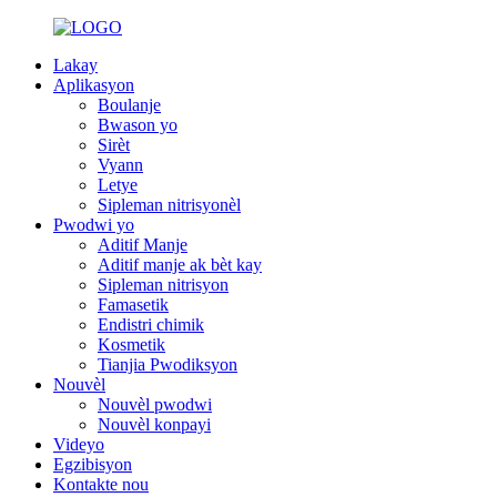
Lakay
Aplikasyon
Boulanje
Bwason yo
Sirèt
Vyann
Letye
Sipleman nitrisyonèl
Pwodwi yo
Aditif Manje
Aditif manje ak bèt kay
Sipleman nitrisyon
Famasetik
Endistri chimik
Kosmetik
Tianjia Pwodiksyon
Nouvèl
Nouvèl pwodwi
Nouvèl konpayi
Videyo
Egzibisyon
Kontakte nou