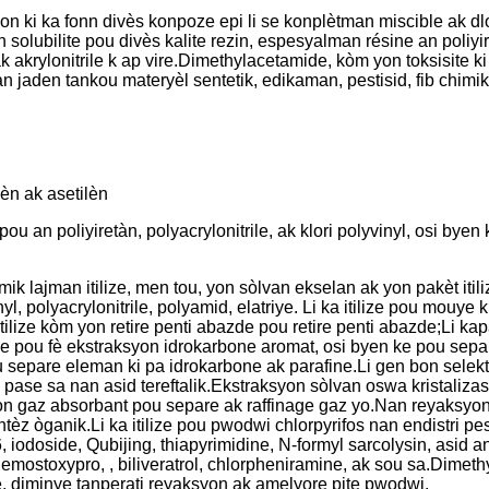
ki ka fonn divès konpoze epi li se konplètman miscible ak dlo, e
n solubilite pou divès kalite rezin, espesyalman résine an poliyir
, ak akrylonitrile k ap vire.Dimethylacetamide, kòm yon toksisite
an jaden tankou materyèl sentetik, edikaman, pestisid, fib chim
lèn ak asetilèn
pou an poliyiretàn, polyacrylonitrile, ak klori polyvinyl, osi b
ik lajman itilize, men tou, yon sòlvan ekselan ak yon pakèt it
 polyacrylonitrile, polyamid, elatriye. Li ka itilize pou mouye k 
u itilize kòm yon retire penti abazde pou retire penti abazde;Li ka
ize pou fè ekstraksyon idrokarbone aromat, osi byen ke pou sep
 separe eleman ki pa idrokarbone ak parafine.Li gen bon selektivit
an pase sa nan asid tereftalik.Ekstraksyon sòlvan oswa kristal
on gaz absorbant pou separe ak raffinage gaz yo.Nan reyaksyon
òganik.Li ka itilize pou pwodwi chlorpyrifos nan endistri pestis
6, iodoside, Qubijing, thiapyrimidine, N-formyl sarcolysin, asid
emostoxypro, , biliveratrol, chlorpheniramine, ak sou sa.Dimeth
, diminye tanperati reyaksyon ak amelyore pite pwodwi.