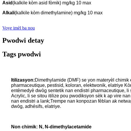
Asid
(kalkile kòm asid fòmik) mg/kg 10 max
Alkali
(kalkile kòm dimethylamine) mg/kg 10 max
Voye imèl ba nou
Pwodwi detay
Tags pwodwi
Itilizasyon:
Dimethylamide (DMF) se yon materyèl chimik en
pharmaceutique, pestisid, koloran, elektwonik, elatriye Kò
entèmedyè dwòg sentetik nan endistri pharmaceutique, li s
Acrylic, li se sitou itilize pou pwodiksyon sèk k ap vire nan 
nan endistri a lank;Trempe nan konpozan fèblan ak netwaya
dwòg, adhésifs, elatriye.
Non chimik: N, N-dimethylacetamide