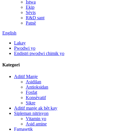
Istwa
Ekip
Sèvis
R&D sant
Patnè
English
Lakay
Pwodwi yo
Endistri pwodwi chimik yo
Kategori
Aditif Manje
Asidilan
Antioksidan
Fosfat
Konsèvatif
Sikre
Aditif manje ak bèt kay
Sipleman nitrisyon
Vitamin yo
Asid amine
Famasetik