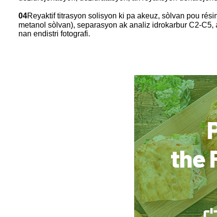
04
Reyaktif titrasyon solisyon ki pa akeuz, sòlvan pou rés
metanol sòlvan), separasyon ak analiz idrokarbur C2-C5, ak
nan endistri fotografi.