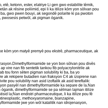
tè, ketonn, ester, elatriye Li gen gwo estabilite tèmik,
etàn ak résine poliimid, epi li ka itilize kòm yon sòlvan pou
 ki ba, gwo pwen bouyi, ak segondè polarite ki pa pwoton
ik, pwosesis petwòl, ak pigman òganik.
yen ke kòm yon matyè premyè pou ekstrè, pharmaceutique, ak
ilizasyon.Dimethylformamide se yon bon sòlvan pou divès
ap vire nan fib sentetik tankou fib polyacrylonitrile ak
pab tou fonn sèten pigman solubility ki ba, ba yo
are ak rekipere butadien nan fraksyon C4 ak izoprene nan
e pou solubility nan asid izoftalik ak asid tereftalik:
izasyon pasyèl nan dimethylformamide ka separe de la.Nan
 òganik, dimethylformamide se pa sèlman lajman itilize
id la;Nan endistri pharmaceutique, li ka itilize pou fè
 antineoplastic, methoxyaromaine, bianzapine,
ylformamide jwe yon wòl katalitik nan idrojenasyon,