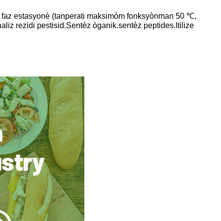
rafi faz estasyonè (tanperati maksimòm fonksyònman 50 ℃,
liz rezidi pestisid.Sentèz òganik.sentèz peptides.Itilize